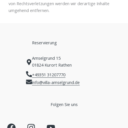
von Rechtsverletzungen werden wir derartige Inhalte
umgehend entfernen.
Reservierung
Amselgrund 15
01824 Kurort Rathen
+49351 31207770
info@villa-amselgrund.de
Folgen Sie uns
F
I
Y